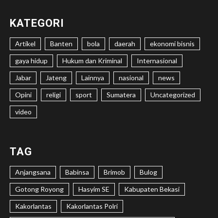
KATEGORI
Artikel
Banten
bola
daerah
ekonomi bisnis
gaya hidup
Hukum dan Kriminal
Internasional
Jabar
Jateng
Lainnya
nasional
news
Opini
religi
sport
Sumatera
Uncategorized
video
TAG
Anjangsana
Babinsa
Brimob
Bulog
Gotong Royong
Hasyim SE
Kabupaten Bekasi
Kakorlantas
Kakorlantas Polri