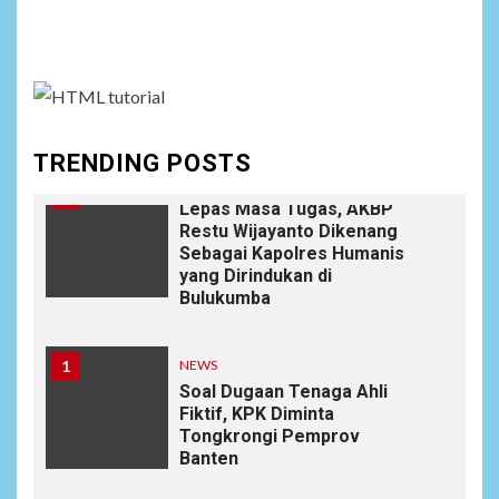
Social menu is not set. You need to create menu and
9
Wujudkan Kemanunggalan
TNI-Rakyat, Satgas Yonif
assign it to Social Menu on Menu Settings.
645/GTY Laksanakan
Anjangsana Untuk
Mempererat Tali Silaturahmi
dengan Instansi Terkait
TRENDING POSTS
NEWS
10
Lepas Masa Tugas, AKBP
Restu Wijayanto Dikenang
Sebagai Kapolres Humanis
yang Dirindukan di
Bulukumba
1
NEWS
Soal Dugaan Tenaga Ahli
Fiktif, KPK Diminta
Tongkrongi Pemprov
Banten