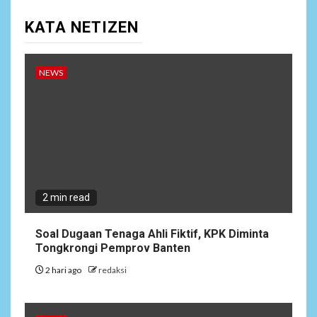
NEWS
10
KATA NETIZEN
Lepas Masa Tugas, AKBP
Restu Wijayanto Dikenang
Sebagai Kapolres Humanis
yang Dirindukan di
NEWS
Bulukumba
1
NEWS
Soal Dugaan Tenaga Ahli
Fiktif, KPK Diminta
Tongkrongi Pemprov
Banten
2 min read
NEWS
Soal Dugaan Tenaga Ahli Fiktif, KPK Diminta
2
Bantu Atasi Kesulitan Warga
Tongkrongi Pemprov Banten
Perbatasan, Pos Kotis
2 hari ago
redaksi
Satgas Yonarmed
13/Nanggala Distribusikan
4.000 Liter Air Bersih Gratis
di Desa Pesayah