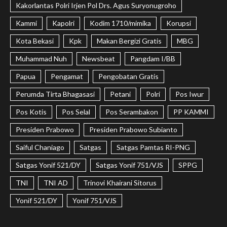
Kakorlantas Polri Irjen Pol Drs. Agus Suryonugroho
Kammi
Kapolri
Kodim 1710/mimika
Korupsi
Kota Bekasi
Kpk
Makan Bergizi Gratis
MBG
Muhammad Nuh
Newsbeat
Pangdam I/BB
Papua
Pengamat
Pengobatan Gratis
Perumda Tirta Bhagasasi
Petani
Polri
Pos Iwur
Pos Kotis
Pos Selal
Pos Serambakon
PP KAMMI
Presiden Prabowo
Presiden Prabowo Subianto
Saiful Chaniago
Satgas
Satgas Pamtas RI-PNG
Satgas Yonif 521/DY
Satgas Yonif 751/VJS
SPPG
TNI
TNI AD
Trinovi Khairani Sitorus
Yonif 521/DY
Yonif 751/VJS