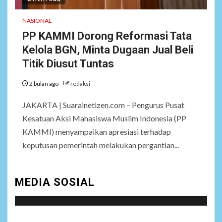
Ngomong
NASIONAL
PP KAMMI Dorong Reformasi Tata
NEWS
Kelola BGN, Minta Dugaan Jual Beli
7
Wasekbid PB HMI:
Keberhasilan Koperasi
Titik Diusut Tuntas
Merah Putih Jadi Kunci
Tegaknya Pasal 33 UUD
2 bulan ago
redaksi
1945 dan Program Strategis
Prabowo
JAKARTA | Suarainetizen.com – Pengurus Pusat
Kesatuan Aksi Mahasiswa Muslim Indonesia (PP
KAMMI) menyampaikan apresiasi terhadap
NEWS
8
Istri AKP Padlun Alfitri Minta
keputusan pemerintah melakukan pergantian...
Perlindungan Hukum,
Ungkap Dugaan Pemerasan
oleh Oknum Unit Ekonomi
MEDIA SOSIAL
Satreskrim Polres Batu Bara
NEWS