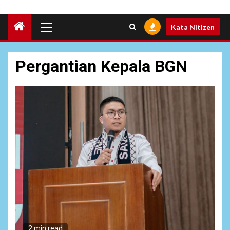
Primary
Kata Nitizen
Menu
Pergantian Kepala BGN
6
NEWS
Pemprov Banten Diduga
Kelola Tenaga Ahli Fiktif,
2 min read
Andra Soni Diminta