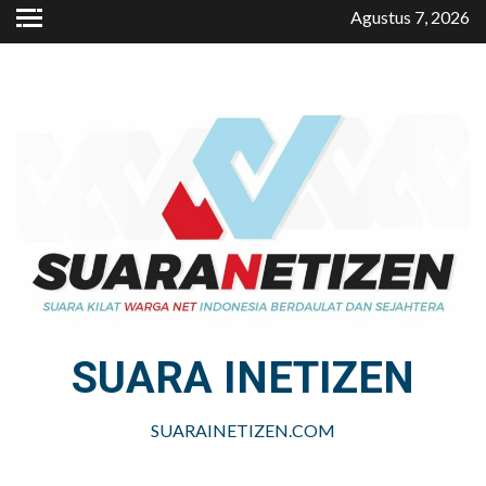
Skip
Agustus 7, 2026
to
content
SUARA INETIZEN
SUARAINETIZEN.COM